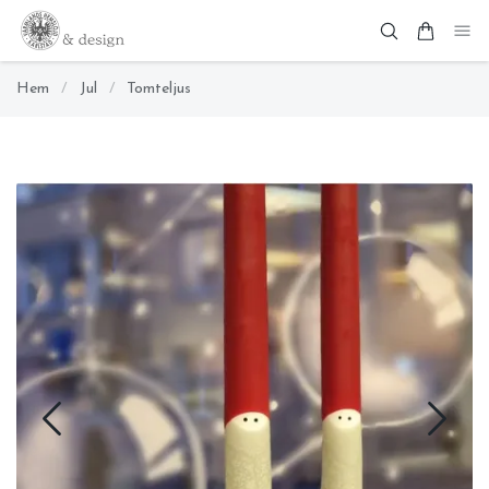
Hem
/
Jul
/
Tomteljus