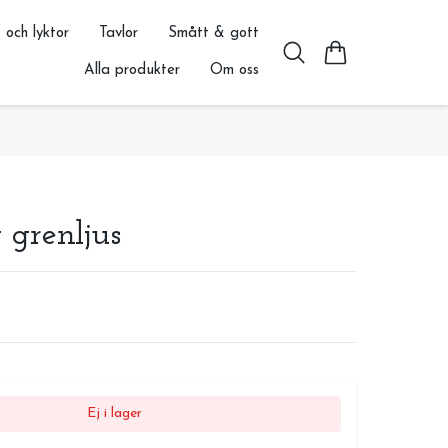
 och lyktor
Tavlor
Smått & gott
Alla produkter
Om oss
 grenljus
Ej i lager