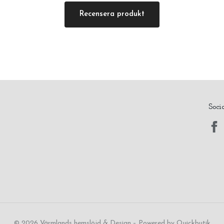
Recensera produkt
Soci
© 2026 Värmlands hemslöjd & Design
–
Powered by Quickbutik