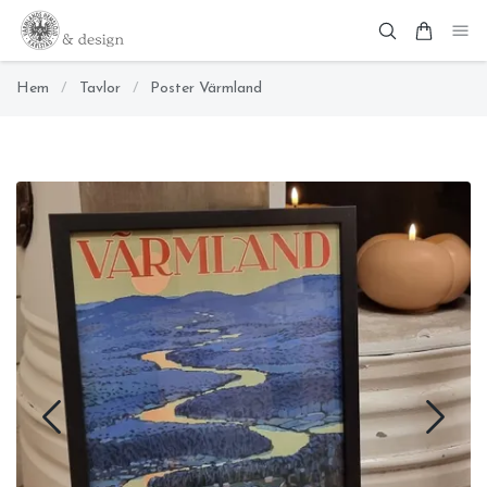
Hem
/
Tavlor
/
Poster Värmland