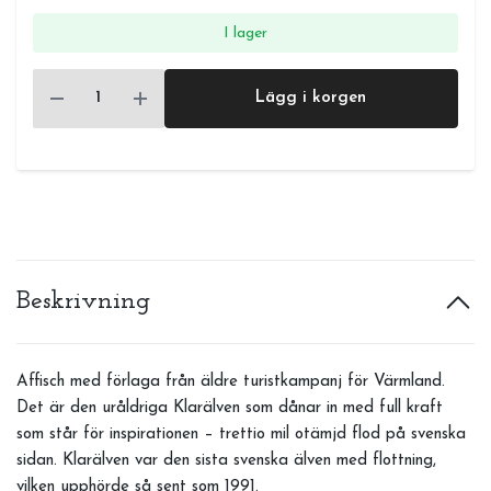
I lager
Lägg i korgen
Beskrivning
Affisch med förlaga från äldre turistkampanj för Värmland.
Det är den uråldriga Klarälven som dånar in med full kraft
som står för inspirationen – trettio mil otämjd flod på svenska
sidan. Klarälven var den sista svenska älven med flottning,
vilken upphörde så sent som 1991.