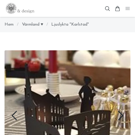
Hem
/
Värmland ♥
/
Ljuslykta "Karlstad"