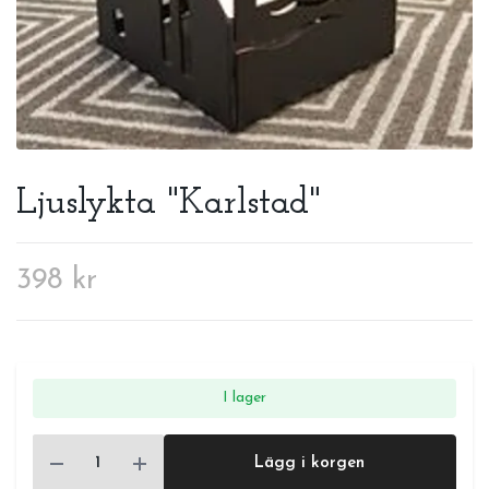
Ljuslykta "Karlstad"
398 kr
I lager
Lägg i korgen